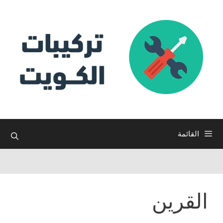
نتقل
لى
لمحتوى
القائمة
القرين