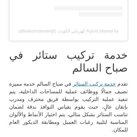
A post shared by كهربائي الكويت (@q8electriciannet)
خدمة تركيب ستائر في
صباح السالم
تقدم
خدمة تركيب الستائر
في صباح السالم خدمة مميزة
تضيف جمالًا ووظائف عملية للمساحات الداخلية، يتم
تنفيذ عملية التركيب بواسطة فريق محترف ومدرب
بإتقان عالٍ، حيث يقوم بقياس النوافذ بدقة لضمان
تناسب الستائر بشكل مثالي، يتم اختيار الأنماط والألوان
المناسبة لتلبية رغبات العميل ومطابقة الديكور العام
للمكان.